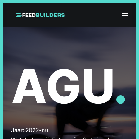
HOME
OVER ONS
AGU
.
FOTO
FILMS
CONTACT
OFFERTE
Jaar:
2022-nu